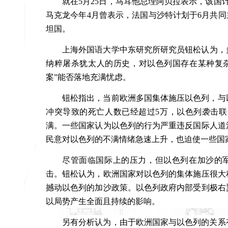
就在
5
月
25
日，马耳他总理阿贝拉表示，该国
马克龙今年
4
月曾表示，法国与沙特计划于
6
月共同
坦国。
上海外国语大学中东研究所研究员钮松
认为，
纳粹屠杀犹太人的历史，对以色列国存在某种复
案”能否落地充满忧虑。
钮松指出，当前欧洲多国集体施压以色列，与
冲突导致的死亡人数已经超过
5
万，以色列袭击联
满。一些国家认为以色列的行为严重违反国际人道
民意对以色列的不满情绪急速上升，也迫使一些国
尽管面临国际上的压力，但以色列在加沙的
击。钮松认为，欧洲国家对以色列的集体施压很大
撼动以色列的加沙政策。以色列政府内部受到极右
以局势产生全面且持续的影响。
另有分析认为，由于欧洲国家与以色列的关系