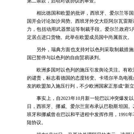
第二条款，启动对该协议的审查。
相比德国和欧盟的批评，西班牙、爱尔兰等国
国开会讨论加沙局势。西班牙外交大臣阿尔瓦雷斯
力，包括动用武器禁运等制裁手段。爱尔兰政府
5
定居点进口货物。此举在欧盟成员国中尚属首次。
另外，瑞典方面也支持对以色列采取制裁措施
国已暂停与以色列的自由贸易谈判。
欧洲多国对以色列的施压引发舆论关注。有欧
的谴责，标志着德国的态度转变。卡塔尔半岛电视
友的欧盟加入施压行列，不少欧洲国家正形成“新立
事实上，自
2023
年
10
月新一轮巴以冲突爆发以
日，西班牙、挪威、爱尔兰宣布承认巴勒斯坦国。
班牙和挪威曾在巴以和平进程中发挥作用，
1991
年
陆协议。