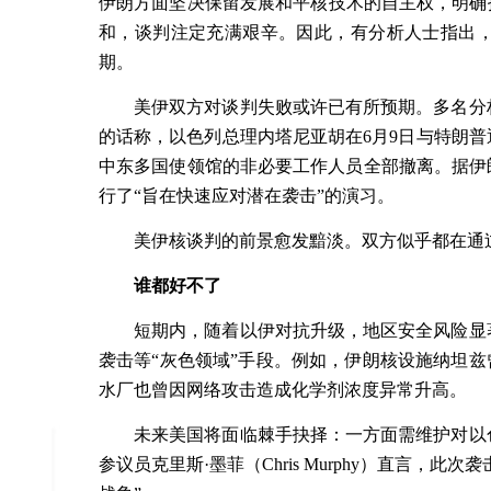
伊朗方面坚决保留发展和平核技术的自主权，明确
和，谈判注定充满艰辛。因此，有分析人士指出
期。
美伊双方对谈判失败或许已有所预期。多名分
的话称，以色列总理内塔尼亚胡在
6
月
9
日与特朗普
中东多国使领馆的非必要工作人员全部撤离。据伊
行了
“
旨在快速应对潜在袭击
”
的演习。
美伊核谈判的前景愈发黯淡。双方似乎都在通
谁都好不了
短期内，随着以伊对抗升级，地区安全风险显
袭击等“灰色领域”手段。例如，伊朗核设施纳坦兹
水厂也曾因网络攻击造成化学剂浓度异常升高。
未来美国将面临棘手抉择：一方面需维护对以
参议员克里斯·墨菲（
Chris Murphy
）直言，此次袭