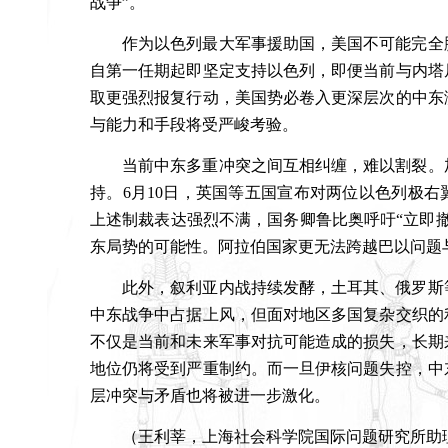
战争
”
。
作为以色列最大军事援助国，美国不可能完全
自第一任期起即坚定支持以色列，即便当前与内塔
取更强烈报复行动，美国势必卷入更深层次的中东
与能力和手段将受严峻考验。
当前中东多重冲突之间互相纠缠，难以割裂。
持。
6
月
10
日，英国等五国宣布对两位以色列极右
上述制裁表达强烈不满，国务卿鲁比奥呼吁
“
立即
东局势的可能性。阿拉伯国家更无法跨越巴以问题
此外，叙利亚内战持续发酵，土耳其、俄罗斯
中东战争中占据上风，但面对地区多国复杂交织的
不仅是当前和未来军事对抗可能造成的损失，长期
地位仍将受到严重制约。而一旦伊核问题失控，中
层冲突与矛盾也将被进一步激化。
（王利莘，上海社会科学院国际问题研究所助