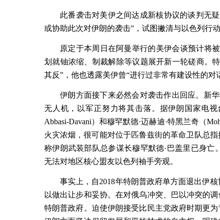
此番袭击对美伊之间达成新核协议的谈判无疑
或协助此次对伊朗的袭击”，试图撇清与以色列行
原定于本周日在阿曼举行的美伊会谈预计将被
划就铀浓缩、制裁解除等议题展开新一轮磋商。特
其反”，他也透露美伊曾“进行过非常有建设性的对
伊朗方面接下来必然会对袭击作出回应。新华
无人机，以军正努力将其击落。据伊朗国家电视
Abbasi-Davani
）和穆罕默德
·
迈赫迪
·
特黑兰奇（
Moh
火灾浓烟，很可能对位于匹鲁兹街的革命卫队总指
称伊朗武装部队总参谋长穆罕默德
·
巴盖里已身亡
无法对地区核心盟友以色列袖手旁观。
事实上，自
2018
年特朗普政府单方面退出伊核
以做出让步和妥协。在对俄乌冲突、巴以冲突的调
特朗普政府。迫使伊朗接受比民主党政府时期更为