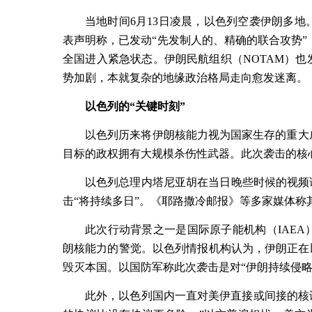
当地时间
6
月
13
日凌晨，以色列空袭伊朗多地
表声明称，已发动
“
先发制人的、精确的联合攻势
”
全国进入紧急状态。伊朗民航组织（
NOTAM
）也
势加剧，本就复杂的地缘政治格局走向愈发迷离。
以色列的“关键时刻”
以色列历来将伊朗核能力视为国家生存的重大
目标的政权拥有大规模杀伤性武器。此次袭击的核
以色列总理内塔尼亚胡在当日晚些时候的视频
击“将持续多日”。《耶路撒冷邮报》等多家媒体称
此次行动背景之一是国际原子能机构（
IAEA
朗核能力的警觉。以色列情报机构认为，伊朗正在
毁灭本国。以国防军称此次袭击是对
“
伊朗持续侵
此外，以色列国内一直对美伊直接或间接的核