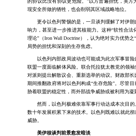
的协议比没有协议更危险。
”
以方普遍担忧，美方
现安全所做的牺牲，也会削弱其区域战略地位。
更令以色列警惕的是，一旦谈判缓解了对伊朗
响力，甚至进一步推进其核能力。这种“软性合法
理论”（
Iron Wall Doctrine
），认为绝对实力优势之
局势的担忧和深刻的生存焦虑。
以色列内部政局波动也可能成为此次军事冒险
联盟一度面临解体风险。联合托拉犹太教党的领袖
对派则提出解散议会、重新选举的动议。财政部长
期间推翻政府将对以色列构成
“
生存危险
”
。尽管目
胁着联盟的稳定性，而外部战争威胁或被利用为凝
然而，以色列极难依靠军事行动达成本次目的
数十年发展积累下来的技术。以色列既难以就此彻
威胁。
美伊核谈判前景愈发暗淡