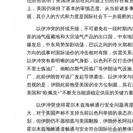
也恰恰说明了美国决策层在此问题上仍然存在着
上，美国仍保持了基本的审慎态度。从当前诸多
观，其介入的方式和力度是国际社会下一步观察的
以伊冲突的持续升级，不可避免在一段时期内
富的油气蕴藏地和大宗油气产品的出口国，中东地
爆发后，中东局势加剧动荡，巴以之间的停火期相
方向的战事对国际油价的冲击相对有限，供需关系
以伊冲突有着明晰的油气身影，以色列不仅打击伊
不里士炼油厂、南帕尔斯气田炼厂等伊朗油气设施
厂，此前伊朗曾对该厂发起导弹袭击。以伊冲突与
忽视的是，伊朗此前饱受美国的全方位制裁，其石
美国和“欧佩克
+”
不断充当能源稳定供应的关键力
以伊冲突使得霍尔木兹海峡通行安全问题再
大，对于美国声称不支持当前以色列举措的表态亦
划，但伊朗仍不愿彻底与美国翻脸，伊朗外长阿拉
霍尔木兹海峡通道畅通与安全符合国际社会的整体