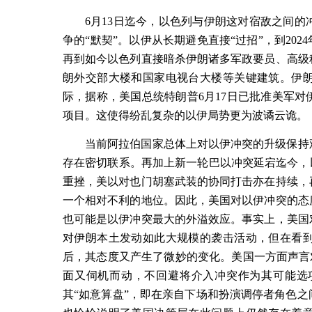
6
月
13
日迄今，以色列与伊朗这对宿敌之间的
争的
“
默契
”
。以伊从长期避免直接
“
过招
”
，到
2024
再到如今以色列直接暗杀伊朗诸多军政要员、高级
朗外交部大楼和国家电视台大楼等关键建筑。伊
际，据称，美国总统特朗普
6
月
17
日已批准美军对
项目。这使得纷乱复杂的以伊局势更为波谲云诡。
当前阿拉伯国家总体上对以伊冲突的升级保持
存在密切联系。再加上新一轮巴以冲突延宕迄今，
重挫，美以对也门胡塞武装的协同打击亦在持续，
一个相对不利的地位。因此，美国对以伊冲突的态
也可能是以伊冲突最大的外溢效应。事实上，美国
对伊朗本土发动如此大规模的袭击活动，但在看
后，其态度又产生了微妙的变化。美国一方面声言对
面又伺机而动，不回避将介入冲突作为其可能选
其“如意算盘”，即在亲自下场和扮演调停者角色