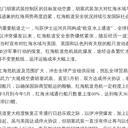
也门胡塞武装控制区的目标发动空袭，胡塞武装加大对红海水域
温迹象的红海局势再度趋紧，红海航道安全状况持续引发国际社
的重要航道之一，与苏伊士运河共同构成“欧亚水上通道”，全球
以冲突爆发以来，红海航道安全形势骤然紧张，随后经历一波
装当时宣布对红海水域与美国、英国和以色列有关联的船只发动
加沙军事行动的报复。红海航道危机就此爆发，途经这条繁忙
得不变更航线，远洋运输成本大幅上涨。
红海危机波及范围扩大，冲击全球产业链供应链，扰乱全球贸易
命武力”大规模空袭胡塞武装。直至
5
月初，双方达成停火协议，
国船只，以确保国际商贸航运的顺畅。红海航道危机一定程度上
年
9
月到今年
5
月，红海水域通行船只数量上涨
60%
，达到每天
36
0
到
23
艘。
航道更大程度恢复正常通行日趋乐观之际，以伊冲突爆发，加上
再起。虽与美国达成停火协议，但胡塞武装一直没有停止将与以