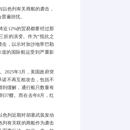
与以色列有关商船的袭击，
会普遍担忧。
将近
12%
的贸易都要经过那
三折的演变。作为“抵抗之
袭击，以示对加沙地带巴勒
水道的国际航运受到严重影
。
2025
年
3
月，美国政府突
承诺不再互相攻击，包括不
得到缓解，通行船只数量有
到
37
艘。而在去年
8
月，红
以色列近期对胡塞武装发动
色列有关联的商船作为袭击