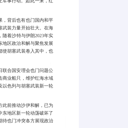
止军事行动。如此一来，红
果，背后也有也门国内和平
塞武装力量开始壮大。在海
，随着沙特与伊朗
2023
年实
东地区政治和解与聚焦发展
都使胡塞武装卷入其中，也
日联合国安理会也门问题公
击商业船只，维护红海水域
及以色列与胡塞武装新一轮
方此前推动沙伊和解，已为
中东地区新一轮动荡破坏了
期待也门冲突各方展现政治