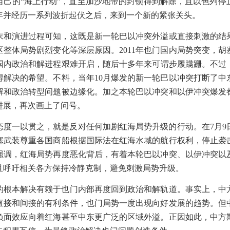
自己的“海上行动”，直至加沙地带的封锁得到解除，且以色列停
年并经历一系列波折起伏之后，来到一个新的紧张关头。
末和演进过程可知，这既是新一轮巴以冲突外溢或直接刺激的结
区整体局势剧烈变化等深层原因。
2011
年也门国内局势突变，胡
国内政治和解进程艰难开启，随后十多年来可谓步履蹒跚。不过
得解决的希望。不料，当年
10
月爆发的新一轮巴以冲突打断了中
解和政治转型问题被边缘化。加之本轮巴以冲突和以伊冲突爆发
进展，再次画上了问号。
态度一以贯之，就是反对任何加剧红海局势升级的行动。在
7
月
9
塞武装尊重各国商船根据国际法在红海水域的航行权利，停止袭
强调，红海局势再度恶化背后，有着本轮巴以冲突、以伊冲突以
且呼吁相关各方保持冷静克制，避免刺激局势升级。
的根本解决有赖于也门内部再度回到政治和解轨道。事实上，中
直接和间接的有利条件，也门局势一度出现向好发展的趋势。但
负面效应向着红海甚至中东更广泛的区域外溢。正因如此，中方