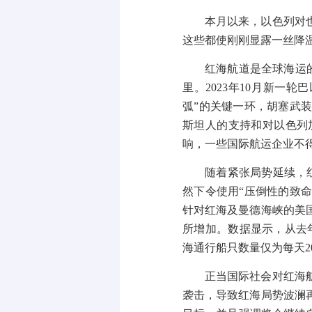
本月以来，以色列对
这些都使刚刚显露一丝降
红海航道是全球海运
里。
2023
年
10
月新一轮巴
弧”的关键一环，胡塞武
斯坦人的支持和对以色列
响，一些国际航运企业不
随着紧张局势延续，
然下令使用“压倒性的致
针对红海及曼德海峡的美
所增加。数据显示，从去
海通行船只数量仅为每天
2
正当国际社会对红海
袭击，导致红海局势波澜