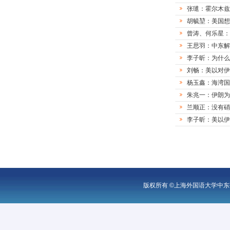
张璡：霍尔木兹
胡毓堃：美国想
曾涛、何乐星：
王思羽：中东解
李子昕：为什么
刘畅：美以对伊
杨玉鑫：海湾国
朱兆一：伊朗为
兰顺正：没有硝
李子昕：美以伊
版权所有 ©上海外国语大学中东研