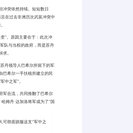
但冲突依然持续。短短数日
而且在过去非洲历次武装冲突中
难。
变”。原因主要在于：此次冲
军队与当权的政府，而是苏丹
诉求。
的苏丹领导人巴希尔所留下的军
由巴希尔一手扶植所建立的民
“
军中之军
”
。
府军合流，共同推翻了巴希尔
·
哈姆丹
·
达加洛将军成为了
“
国
人可彻底驯服这支
“
军中之