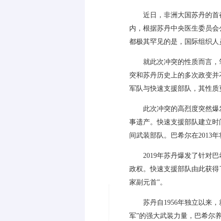
近日，非洲大国苏丹的首
内，根据苏丹中央医生委员会
都极其罕见的是，国际组织人
就此次冲突的性质而言，
突和苏丹历史上的多次政变并
军队与快速支援部队，其性质
此次冲突的高烈度突然爆
事遗产。快速支援部队建立时
间武装部队。巴希尔在
2013
年
2019
年苏丹爆发了针对巴
政权。快速支援部队由此获得
家副元首
”
。
苏丹自
1956
年独立以来，
军
”
的强大武装力量，巴希尔