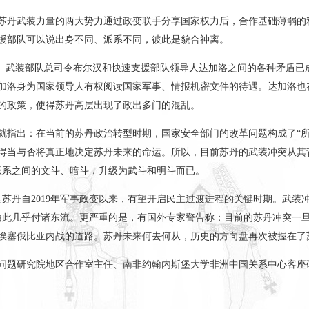
苏丹武装力量的两大势力通过政变联手分享国家权力后，合作基础薄弱的
援部队可以说出身不同、派系不同，彼此是貌合神离。
”、武装部队总司令布尔汉和快速支援部队领导人达加洛之间的各种矛盾已
加洛身为国家领导人有权阅读国家军事、情报机密文件的待遇。达加洛也
的政策，使得苏丹高层出现了政出多门的混乱。
就指出：在当前的苏丹政治转型时期，国家安全部门的改革问题构成了“所
得当与否将真正地决定苏丹未来的命运。所以，目前苏丹的武装冲突从其
派系之间的文斗、暗斗，升级为武斗和明斗而已。
是苏丹自
2019
年军事政变以来，有望开启民主过渡进程的关键时期。武装
由此几乎付诸东流。更严重的是，有国外专家警告称：目前的苏丹冲突一
埃塞俄比亚内战的道路。苏丹未来何去何从，历史的方向盘再次被握在了
问题研究院地区合作室主任、南非约翰内斯堡大学非洲中国关系中心客座