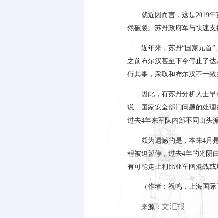
就近因而言，这是
2019
年
然破裂。苏丹政府军与快速支
近年来，苏丹“国家元首
之前布尔汉甚至下令停止了达
行其事，采取和布尔汉不一致
因此，有苏丹分析人士早
说，国家安全部门问题的处理
过去
4
年来军队内部不同山头
颇为遗憾的是，本来
4
月
程被迫暂停，过去
4
年的光阴
有可能走上利比亚军阀混战或
（作者：祝鸣，上海国际
文汇报
来源：