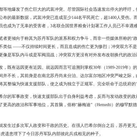
都等地爆发了伤亡巨大的武装冲突。尽管国际社会迅速发出停火的呼吁，
公布的最新数据，武装冲突已造成至少
144
名平民死亡，超
1400
人受伤。
员也成为了无辜的受害者，
3
名联合国世界粮食计划署工作人员已不幸遇
笔者更倾向于称其为苏丹军队的派系和权力争斗，而非一些媒体所称的“政
不类似
——
不仅持续时间更长，而且造成的伤亡更为惨烈；冲突双方不是
更像是军队内斗或是军阀混战；冲突双方更没有对外发布改朝换代的政治
发，既有远因更有近因。就远因而言可追溯到掌权
30
年（
1989-2019
年）
间并不长，其前身是在南北苏丹尚未分治、达尔富尔地区冲突严峻之际，
将其整编为快速支援部队，使之成为独立于正规军、完全听命于总统府的
希尔的军事政变，快速支援部队出于自身利益考虑，反而与发动政变的政
了更高的政治和军事地位，其首脑，俗称
“
赫梅迪
”
（
Hemedti
）的穆罕默德
就发生过多次军人政变和干政的历史。在强人巴希尔倒台之后，苏丹更无
养虎遗患埋下了今日苏丹军队内部彼此兵戎相见的种子。