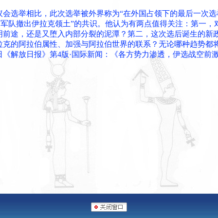
议会选举相比，此次选举被外界称为“在外国占领下的最后一次选
国军队撤出伊拉克领土”的共识。他认为有两点值得关注：第一，
明前途，还是又堕入内部分裂的泥潭？第二，这次选后诞生的新
拉克的阿拉伯属性、加强与阿拉伯世界的联系？无论哪种趋势都
月5日《解放日报》第4版·国际新闻：《各方势力渗透，伊选战空前