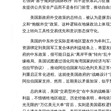
它强调“基于规则的国际秩序”而不是依靠武力征
友提供公共安全产品而不是各扫门前雪，推动自由
美国新政府外交政策的总特点，被认为是摒弃
义和
“
炮舰外交
”
政策。这种逻辑在地缘政治上体现
交上转向工具性交易优先和意识形态保守化。
美国的中东外交实际是将地区盟友作为牟利工
资源绑定到美国军工复合体的利益链条上，将盟友
府的中东政策，很可能日益从“离岸平衡”转向“乱
缘格局。美国试图通过强化同海湾国家的经济与军
伯拉罕协议》，推动阿拉伯国家与以色列关系正常
列重启正常化进程。这就使美国政府的“战略设计
阿拉伯国家支持。然而，近期美以矛盾加深，似乎
总的来说，美国“交易型外交”在中东的战略落
利益，不惜牺牲地区稳定。历史经验表明，单纯依
光无限的“万亿美元大单”背后，实则是美国霸权