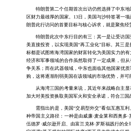
特朗普第二个任期首次出访仍然选择了中东地
区财力最雄厚的国家。
13
日，美国与沙特签署一项
朗普此行访问的首要目标与核心诉求，就是聚焦经
特朗普此次中东行目的有三：其一是让受访国
美直接投资，以实现美国“再工业化”目标。其三
标都是试图将海湾国家的财富转化为美国实力的有
经济和军事领域的合作虽然取得了一定成果，但从
争关系；而在武器领域，中东也面临其他国家优质
购，这将逐渐削弱美国在该领域的市场优势，并可能
从海湾三国的考量来说，其近年来战略自主显
加大对美投资换取美国军火和安全承诺，符合三国
需指出的是，美国“交易型外交”看似互惠互利
种帝国主义路径：一种是由威廉·麦金莱和西奥多
伍德罗·威尔逊开启、由富兰克林·罗斯福践行的