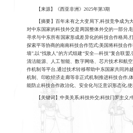
【来源】《西亚非洲》
2025
年第
3
期
【摘要】百年未有之大变局下
,
科技竞争成为
对中东国家的科技外交是两国整体外交的一部分
,
寻求与中东所有国家形成差异化的科技合作格局
,
探索平等协商的南南科技合作范式
;
美国将科技合作
墙”
,
以“找敌人”的方式组建“安全—科技”复合联盟
,
清洁能源、人工智能、数字网络、芯片技术和航空
作机制等平台
,
通过技术转移帮助中东国家共同跨越
机制、印欧经济走廊等非正式机制推进科技合作
,
能防止科技合作政治化、安全化与泛意识形态化
,
使
【关键词】
中美关系
;
科技外交
;
科技门罗主义
;